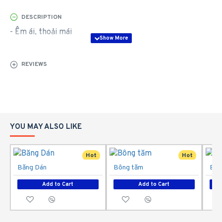
DESCRIPTION
- Êm ái, thoải mái
REVIEWS
YOU MAY ALSO LIKE
Hot
Hot
Băng Dán
Bông tăm
Bôn
Add to Cart
Add to Cart