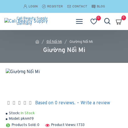
LOGIN
REGISTER
CONTACT
BLOG
0
0
Cali Beauty Supply
Germany
Đồ Nối Mi
Giường Nối Mi
Giường Nối Mi
Based on 0 reviews.
-
Write a review
Stock:
In Stock
Model:
pknm19
Products Sold: 0
Product Views: 1733