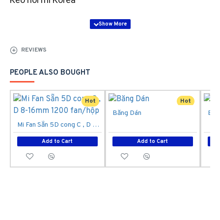
REVIEWS
PEOPLE ALSO BOUGHT
Hot
Hot
Băng Dán
Bôn
Mi Fan Sẵn 5D cong C , D 8-16mm 1200 fan/hộp
Add to Cart
Add to Cart