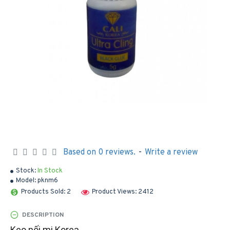
Based on 0 reviews.
-
Write a review
Stock:
In Stock
Model:
pknm6
Products Sold: 2
Product Views: 2412
DESCRIPTION
Keo nối mi Korea