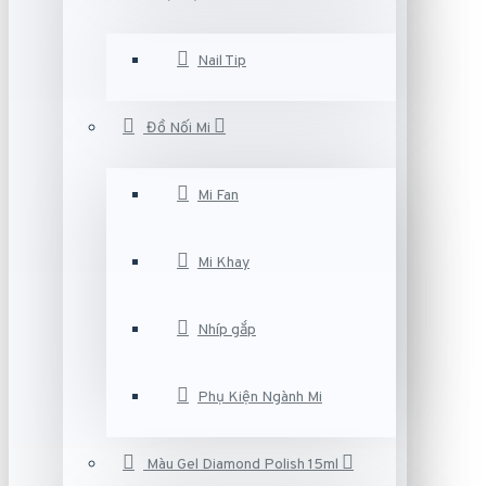
Nail Tip
Đồ Nối Mi
Mi Fan
Mi Khay
Nhíp gắp
Phụ Kiện Ngành Mi
Màu Gel Diamond Polish 15ml