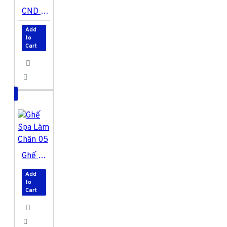
CND SHELLAC After Hours 7,3ml
Add
to
Cart
Ghế Spa Làm Chân 05
Add
to
Cart