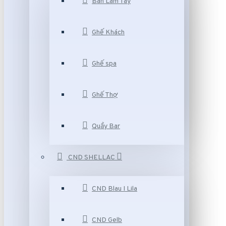
Bàn Làm Tay
Ghế Khách
Ghế spa
Ghế Thợ
Quầy Bar
CND SHELLAC
CND Blau I Lila
CND Gelb