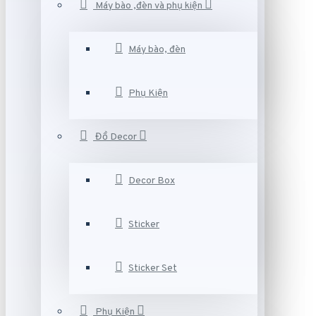
Máy bào ,đèn và phụ kiện
Máy bào, đèn
Phụ Kiện
Đồ Decor
Decor Box
Sticker
Sticker Set
Phụ Kiện