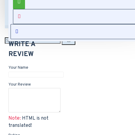
kèm máy
Đồ Nối Mi
hút bụi
REVIEWS
WRITE A
REVIEW
Your Name
Your Review
Note:
HTML is not
translated!