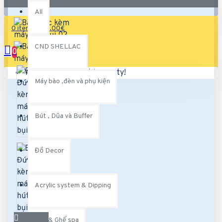
All
0 item(s) - 0.00€
CND SHELLAC
0
Your shopping cart is empty!
Máy bào ,đèn và phụ kiện
Bút , Dũa và Buffer
Đồ Decor
Acrylic system & Dipping
Bàn & Ghế spa