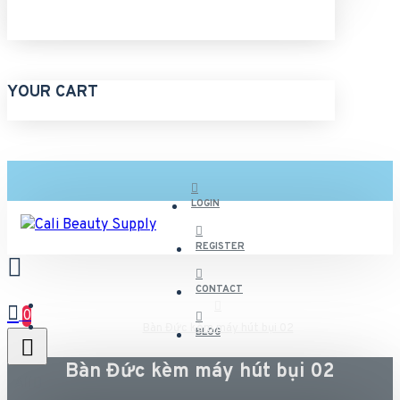
YOUR CART
LOGIN
REGISTER
CONTACT
0
Bàn Đức kèm máy hút bụi 02
BLOG
Bàn Đức kèm máy hút bụi 02
All