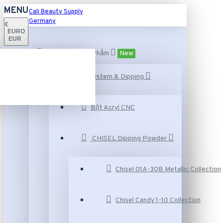
MENU
Cali Beauty Supply
Germany
€
EURO
EUR
Danh Mục Sản Phẩm
New
Acrylic system & Dipping
Bột Acryl CNC
CHISEL Dipping Powder
Chisel 01A-30B Metallic Collection
Chisel Candy 1-10 Collection