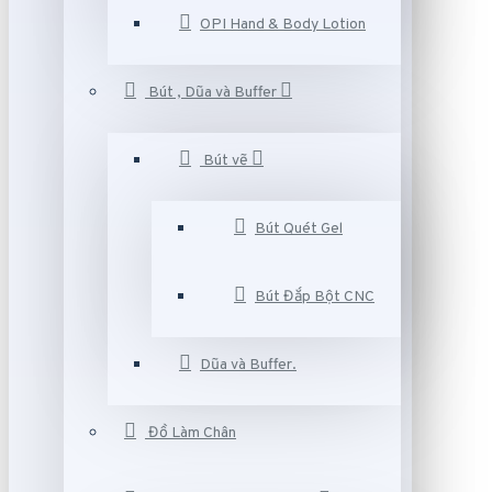
OPI Hand & Body Lotion
Bút , Dũa và Buffer
Bút vẽ
Bút Quét Gel
Bút Đắp Bột CNC
Dũa và Buffer.
Đồ Làm Chân