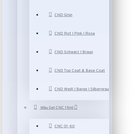
CND Grün
CND Rot I Pink I Rosa
CND Schwarz I Braun
CND Top Coat & Base Coat
CND Weiß I Beige I Silbergrau
Màu Gel CNC 15ml
CNC 01-60