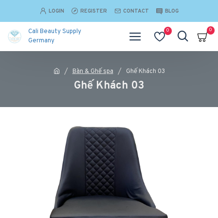
LOGIN
REGISTER
CONTACT
BLOG
0
0
Cali Beauty Supply
Germany
Bàn & Ghế spa
Ghế Khách 03
Ghế Khách 03