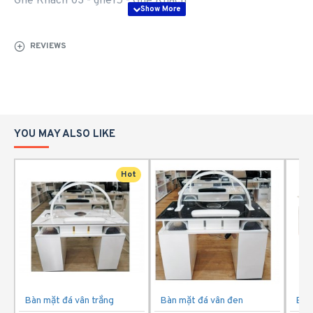
Ghế Khách 03 - ghe15 - Ghế Khách
REVIEWS
YOU MAY ALSO LIKE
Hot
Bàn mặt đá vân trắng
Bàn mặt đá vân đen
Bàn