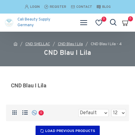
LOGIN
REGISTER
CONTACT
BLOG
0
0
Cali Beauty Supply
Germany
CND SHELLAC
CND Blau I Lila
CND Blau I Lila - 4
CND Blau I Lila
CND Blau I Lila
0
LOAD PREVIOUS PRODUCTS