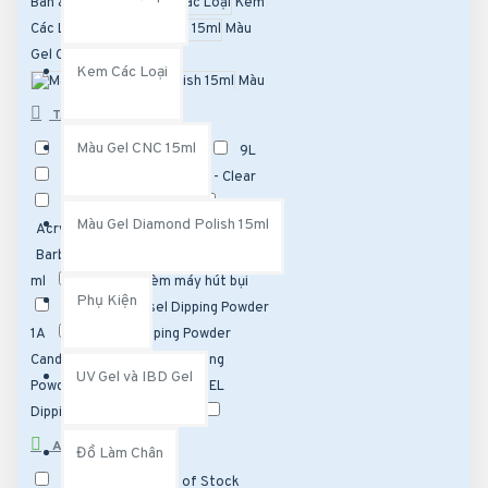
Bàn & Ghế spa
Kem
Các Loại
Màu
Gel CNC 15ml
Kem Các Loại
Màu
Gel Diamond Polish 15ml
TAGS
Phụ Kiện
UV Gel
Màu Gel CNC 15ml
3ml
8l
9KG
9L
và IBD Gel
Đồ Làm
78L
Acrylic Liquid - Clear
Chân
Đồ Nối Mi
Acrylic Liquid Blue 3
Màu Gel Diamond Polish 15ml
Acrylic Liquid Purple 3
Barbicide Desinfektionsmittel 1900
ml
Bàn Đức kèm máy hút bụi
Phụ Kiện
Bột nhúng Chisel Dipping Powder
1A
CHISEL Dipping Powder
Candy 02
CHISEL Dipping
UV Gel và IBD Gel
Powder Candy 03
CHISEL
Dipping Powder Candy 04
CHISEL Dipping Powder Candy 05
AVAILABILITY
Đồ Làm Chân
CHISEL Dipping Powder Candy
In Stock
Out of Stock