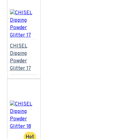
bụi TaiFun
Máy hấp diệt khuẩn
dụng cụ
Máy khử mùi Emmi
Máy mài móng tay URAWA Super
UP200
Nagelfräser URAWA
UP223/220 White
Work Chair
Work Chair Black
cnd
CHISEL
oxblood
satin
shellac
Dipping
slippers
Đèn Led Cali
Powder
Beauty Supply
Đèn bàn
Glitter 17
Hot