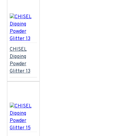
660mg
DIAMON Powder
Xtreme
Diamond Powder Clear
660mg
Emmi-Galaxy UV/LED-
Lichthärtungsgerät Light Pearl
Emmi-Steri 15 - Desinfektion mit
Heißluft
Gellak 001
Gellak
002
Gellak 004
Gellak
CHISEL
005
Gellak 006
Gellak
Dipping
007
Gellak 008
Gellak
Powder
009
Gellak 010
Gellak 011
Glitter 13
Gellak 012
Gellak 013
Gellak 014
Gellak 015
Ghế Spa Làm Chân
Ghế Spa
Làm Chân 02
Ghế Spa Làm Chân
03
Ghế Spa Làm Chân 04
Ghế Spa Làm Chân 05
Ghế Spa
Làm chân 01
IBD - Builder Hard
Gel - Clear 226 g
IBD - Builder
Hard Gel - French Xtreme Blush 56 g