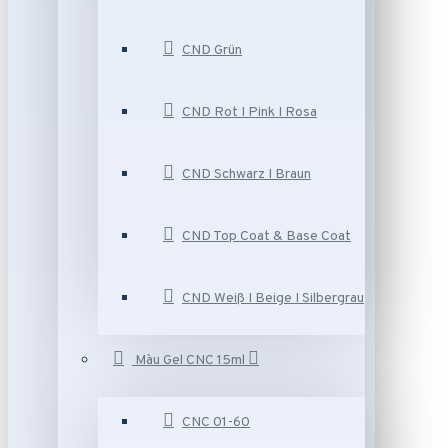
CND Grün
CND Rot I Pink I Rosa
CND Schwarz I Braun
CND Top Coat & Base Coat
CND Weiß I Beige I Silbergrau
Màu Gel CNC 15ml
CNC 01-60