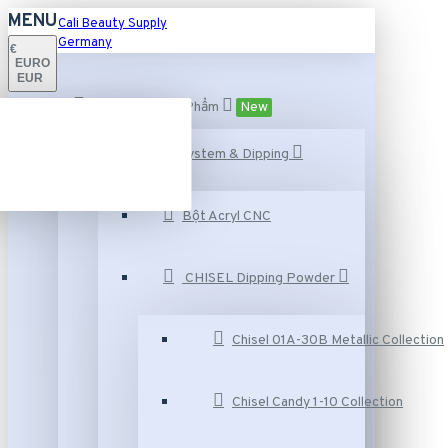
MENU
Cali Beauty Supply
Germany
€
EURO
EUR
Danh Mục Sản Phẩm
New
Acrylic system & Dipping
Bột Acryl CNC
CHISEL Dipping Powder
Chisel 01A-30B Metallic Collection
Chisel Candy 1-10 Collection