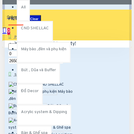
All
0 item(s) - 0.00€
FILTER
Clear
CND SHELLAC
0
PRICE
Your shopping cart is empty!
Máy bào ,đèn và phụ kiện
€
€
Bút , Dũa và Buffer
SUBCATEGORIES
CND SHELLAC
Đồ Decor
Máy bào
,đèn và phụ kiện
Bút , Dũa và
Acrylic system & Dipping
Buffer
Đồ Decor
Acrylic
system & Dipping
Bàn & Ghế spa