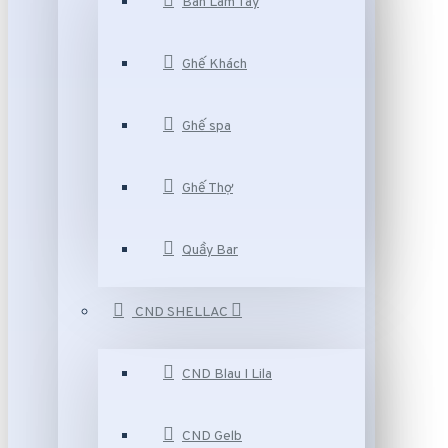
Bàn Làm Tay
Ghế Khách
Ghế spa
Ghế Thợ
Quầy Bar
CND SHELLAC
CND Blau I Lila
CND Gelb