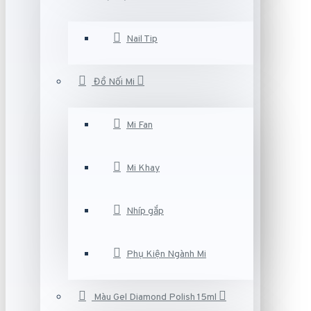
Nail Tip
Đồ Nối Mi
Mi Fan
Mi Khay
Nhíp gắp
Phụ Kiện Ngành Mi
Màu Gel Diamond Polish 15ml