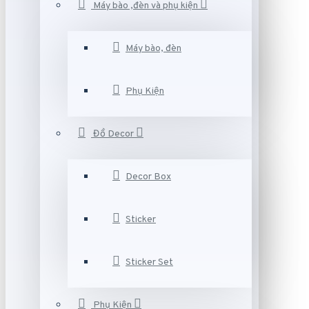
Máy bào ,đèn và phụ kiện
Máy bào, đèn
Phụ Kiện
Đồ Decor
Decor Box
Sticker
Sticker Set
Phụ Kiện