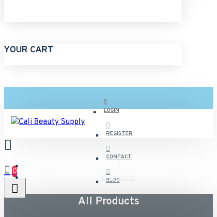
YOUR CART
LOGIN
REGISTER
CONTACT
0
All Products
BLOG
All Products
All