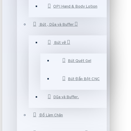
OPI Hand & Body Lotion
Bút , Dũa và Buffer
Bút vẽ
Bút Quét Gel
Bút Đắp Bột CNC
Dũa và Buffer.
Đồ Làm Chân