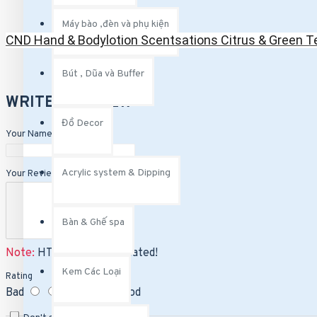
Máy bào ,đèn và phụ kiện
Bút , Dũa và Buffer
CND Hand & Bodylotion Scentsations Citrus & Green T
Bút vẽ
Bút , Dũa và Buffer
Dũa và Buffer.
WRITE A REVIEW
Kem Các Loại
Đồ Decor
Your Name
CND Scentsation Hand & Body Lotion
KDS Hand & Body Lotion
Acrylic system & Dipping
Your Review
OPI Hand & Body Lotion
Bàn & Ghế spa
Note:
HTML is not translated!
Kem Các Loại
Rating
Bad
Good