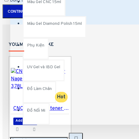
Don't show again.
Màu Gel CNC 15ml
CONTINUE
Màu Gel Diamond Polish 15ml
YOU MAY ALSO LIKE
Phụ Kiện
UV Gel và IBD Gel
Đồ Làm Chân
Hot
CNC Cuticle Softener Nagelhautentferner 3,78L
Đồ Nối Mi
Add to Cart