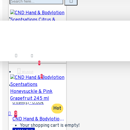
Account
CND Hand & Bodylotion Scentsations Citrus & Green Tea 245 ml
Add to Cart
0
Wishlist
0
Compare
0 item(s) - 0.00€
Hot
0
CND Hand & Bodylotion Scentsations Honeysuckle & Pink Grapefruit 245 ml
Your shopping cart is empty!