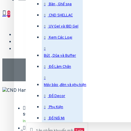
Bàn , Ghế spa
0
CND SHELLAC
UV Gel và IBD Gel
Kem Các Loại
Bút , Dũa và Buffer
CND Hand & Body
Đồ Làm Chân
Máy bào ,đèn và phụ kiện
Đồ Decor
Phụ Kiện
Stock:
Đồ Nối Mi
In Stock
Model:
k17
Sản phẩm khuyến mãi
Sale