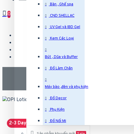
Bàn , Ghế spa
0
CND SHELLAC
UV Gel và IBD Gel
Kem Các Loại
Bút , Dũa và Buffer
Đồ Làm Chân
Máy bào ,đèn và phụ kiện
Đồ Decor
Phụ Kiện
Đồ Nối Mi
2-3 Days
Sản phẩm khuyến mãi
Sale