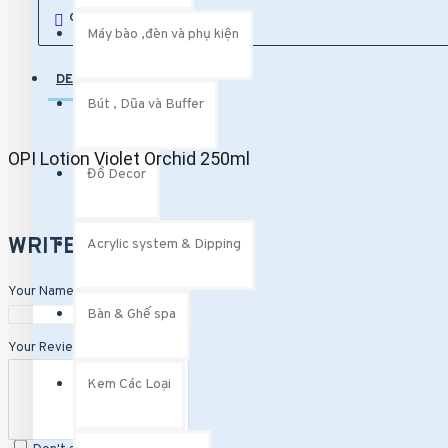
COMPARE THIS PRODUCT
Máy bào ,đèn và phụ kiện
Bút , Dũa và Buffer
Bút vẽ
DESCRIPTION
REVIEWS
Bút , Dũa và Buffer
Dũa và Buffer.
OPI Lotion Violet Orchid 250ml
Kem Các Loại
Đồ Decor
CND Scentsation Hand & Body Lotion
WRITE A REVIEW
KDS Hand & Body Lotion
Acrylic system & Dipping
OPI Hand & Body Lotion
Your Name
Bàn & Ghế spa
Your Review
Kem Các Loại