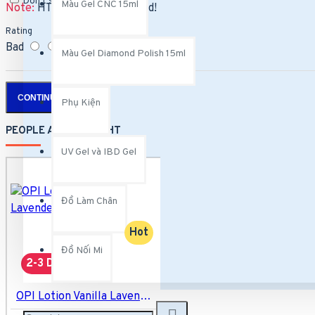
Don't show again.
Màu Gel CNC 15ml
Note:
HTML is not translated!
Rating
Bad
Good
Màu Gel Diamond Polish 15ml
CONTINUE
Phụ Kiện
PEOPLE ALSO BOUGHT
UV Gel và IBD Gel
Đồ Làm Chân
Hot
Đồ Nối Mi
2-3 Days
OPI Lotion Vanilla Lavender 250ml