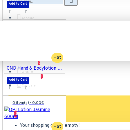
Add to Cart
Account
Hot
0
CND Hand & Bodylotion Scentsations Lavender & Joboba 245 ml
Wishlist
0
Add to Cart
Compare
0 item(s) - 0.00€
0
Your shopping cart is empty!
Hot