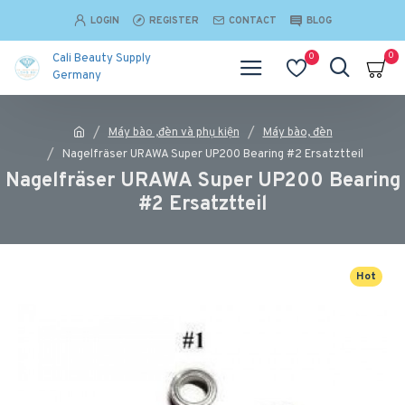
LOGIN
REGISTER
CONTACT
BLOG
0
0
Cali Beauty Supply
Germany
Máy bào ,đèn và phụ kiện
Máy bào, đèn
Nagelfräser URAWA Super UP200 Bearing #2 Ersatztteil
Nagelfräser URAWA Super UP200 Bearing
#2 Ersatztteil
Hot