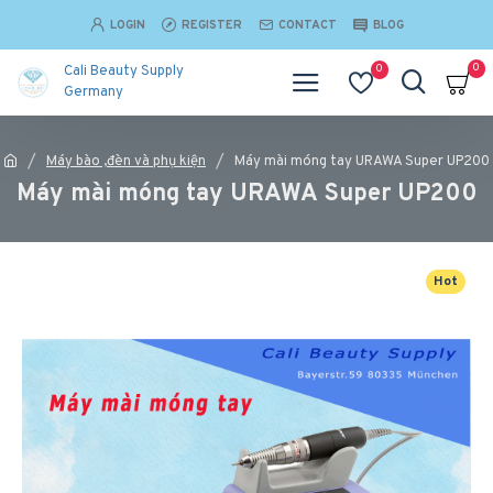
LOGIN
REGISTER
CONTACT
BLOG
0
0
Cali Beauty Supply
Germany
Máy bào ,đèn và phụ kiện
Máy mài móng tay URAWA Super UP200
Máy mài móng tay URAWA Super UP200
Hot