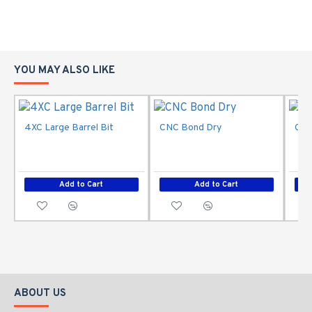
YOU MAY ALSO LIKE
4XC Large Barrel Bit
CNC Bond Dry
CNC
Add to Cart
Add to Cart
ABOUT US