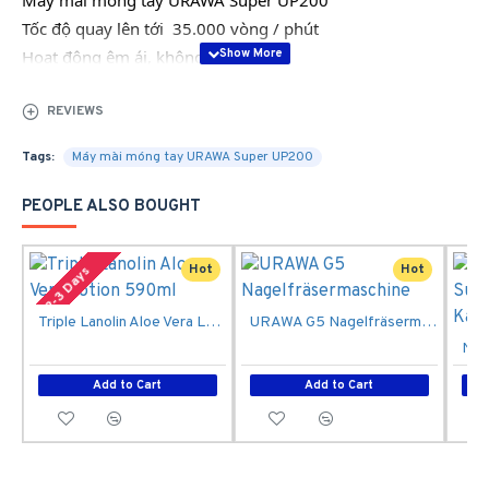
Máy mài móng tay URAWA Super UP200
Tốc độ quay lên tới  35.000 vòng / phút

Hoạt động êm ái, không ồn

Hệ thống làm mát bằng không khí cho động cơ tránh sự cố 
REVIEWS
quá nhiệt.

Kích thước: 13cm x 13,2cm x 8,7cm
Tags:
Máy mài móng tay URAWA Super UP200
PEOPLE ALSO BOUGHT
Hot
Hot
2-3 Days
Triple Lanolin Aloe Vera Lotion 590ml
URAWA G5 Nagelfräsermaschine
Add to Cart
Add to Cart