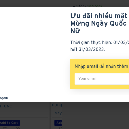
Stock:
In Stock
Model:
pk29
Ưu đãi nhiều mặt
Products Sold: 0
Produ
Mừng Ngày Quốc 
Nữ
Thời gian thực hiện: 01/03
hết 31/03/2023.
Nhập email để nhận thêm 
again.
 - UNC
Máy hút bụ
Máy hấp diệt khuẩn dụng cụ
Add to Cart
Add to Cart
Add to Ca