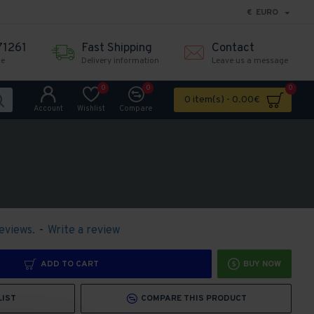
€
EURO
71261
Fast Shipping
Contact
me
Delivery information
Leave us a message
0
0
0
0 item(s) - 0.00€
Account
Wishlist
Compare
eviews.
-
Write a review
ADD TO CART
BUY NOW
LIST
COMPARE THIS PRODUCT