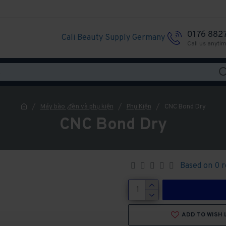
0176 882
Cali Beauty Supply Germany
Call us anyti
Máy bào ,đèn và phụ kiện
Phụ Kiện
CNC Bond Dry
CNC Bond Dry
Based on 0 r
ADD TO WISH 