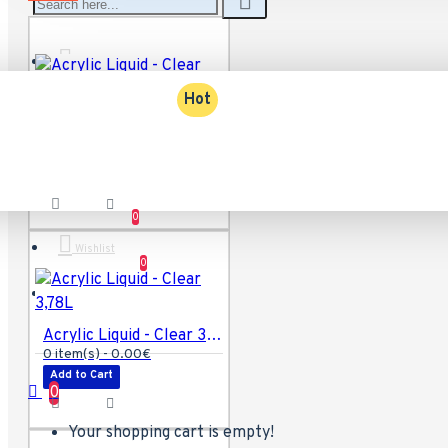
Account
Hot
Acrylic Liquid - Clear
Add to Cart
0
Wishlist
0
Compare
Acrylic Liquid - Clear 3,78L
0 item(s) - 0.00€
Add to Cart
0
Your shopping cart is empty!