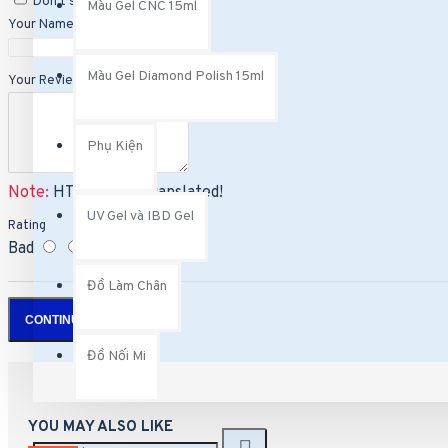
Don't show again.
Màu Gel CNC 15ml
Your Name
Màu Gel Diamond Polish 15ml
Your Review
Phụ Kiện
Note:
HTML is not translated!
UV Gel và IBD Gel
Rating
Bad
Good
Đồ Làm Chân
CONTINUE
Đồ Nối Mi
YOU MAY ALSO LIKE