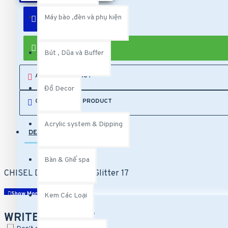
ADD TO CART
Máy bào ,đèn và phụ kiện
Bút , Dũa và Buffer
Bút vẽ
BUY NOW
Bút , Dũa và Buffer
Dũa và Buffer.
ADD TO WISH LIST
Kem Các Loại
Đồ Decor
COMPARE THIS PRODUCT
CND Scentsation Hand & Body Lotion
KDS Hand & Body Lotion
Acrylic system & Dipping
DESCRIPTION
REVIEWS
OPI Hand & Body Lotion
Bàn & Ghế spa
CHISEL Dipping Powder Glitter 17
Kem Các Loại
WRITE A REVIEW