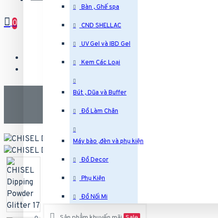
Bàn , Ghế spa
0
CND SHELLAC
UV Gel và IBD Gel
Kem Các Loại
C
Bút , Dũa và Buffer
Đồ Làm Chân
Máy bào ,đèn và phụ kiện
Đồ Decor
Phụ Kiện
Đồ Nối Mi
Sản phẩm khuyến mãi
Sale