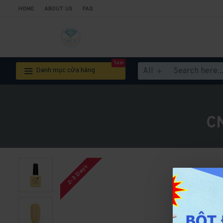
HOME
ABOUT US
FAQ
Sale
All
Danh mục cửa hàng
CN
2-3 Days