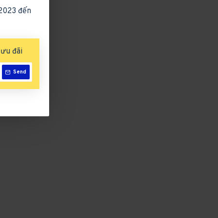
/2023 đến
ct Views: 2020
ưu đãi
Send