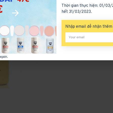
Thời gian thực hiện: 01/03
Stock:
2-3 Days
Model:
cnd-79
hết 31/03/2023.
Products Sold: 0
Produ
Nhập email để nhận thêm 
again.