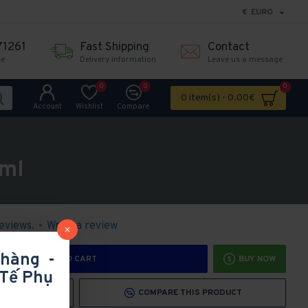
€
EURO
71261
Fast Shipping
Contact
me
Delivery information
Leave us a message
0
0
0
0 item(s) - 0.00€
Account
Wishlist
Compare
3ml
eviews.
-
Write a review
 hàng -
ADD TO CART
BUY NOW
Tế Phụ
LIST
COMPARE THIS PRODUCT