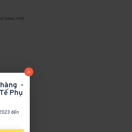
ct Views: 1333
 hàng -
Tế Phụ
/2023 đến