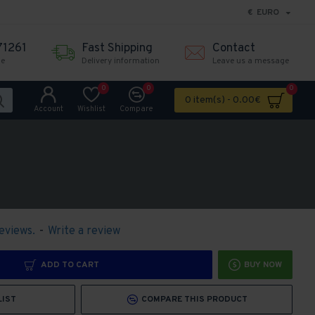
€
EURO
71261
Fast Shipping
Contact
me
Delivery information
Leave us a message
0
0
0
0 item(s) - 0.00€
Account
Wishlist
Compare
eviews.
-
Write a review
ADD TO CART
BUY NOW
LIST
COMPARE THIS PRODUCT