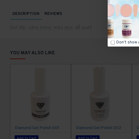
DESCRIPTION
REVIEWS
Gel đặc, sáng bóng, màu đẹp, dễ quét
Don't show 
YOU MAY ALSO LIKE
Diamond Gel Polish 001
Diamond Gel Polish 002
D
Add to Cart
Add to Cart