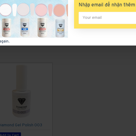
Nhập email để nhận thêm 
again.
iamond Gel Polish 003
Add to Cart